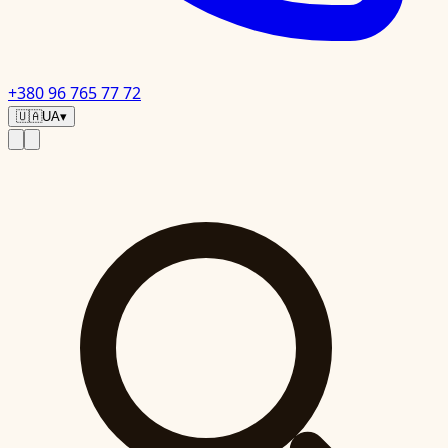
+380 96 765 77 72
🇺🇦
UA
▾