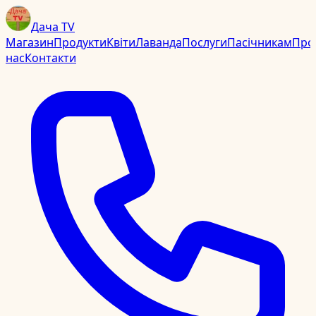
Дача TV
Магазин
Продукти
Квіти
Лаванда
Послуги
Пасічникам
Про
нас
Контакти