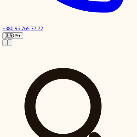
+380 96 765 77 72
🇺🇦
UA
▾