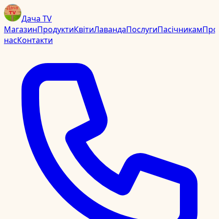
Дача TV
Магазин
Продукти
Квіти
Лаванда
Послуги
Пасічникам
Про
нас
Контакти