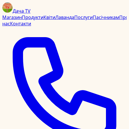
Дача TV
Магазин
Продукти
Квіти
Лаванда
Послуги
Пасічникам
Про
нас
Контакти