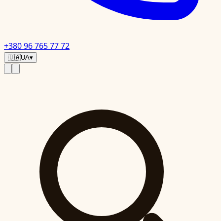
+380 96 765 77 72
🇺🇦
UA
▾