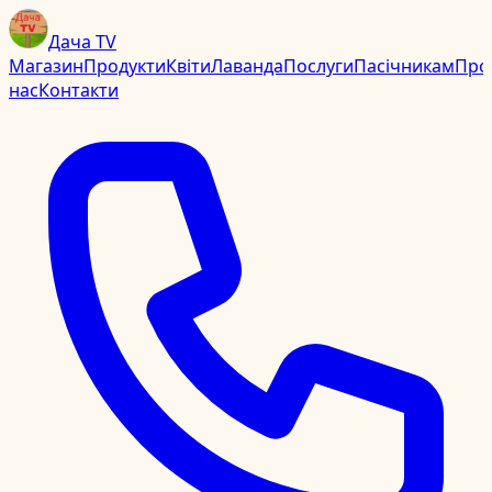
Дача TV
Магазин
Продукти
Квіти
Лаванда
Послуги
Пасічникам
Про
нас
Контакти