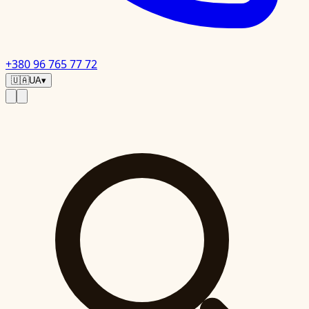
+380 96 765 77 72
🇺🇦
UA
▾