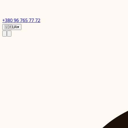
+380 96 765 77 72
🇺🇦
UA
▾