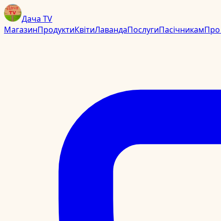
Дача TV
Магазин
Продукти
Квіти
Лаванда
Послуги
Пасічникам
Про