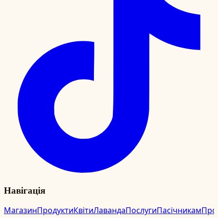
Навігація
Магазин
Продукти
Квіти
Лаванда
Послуги
Пасічникам
Про