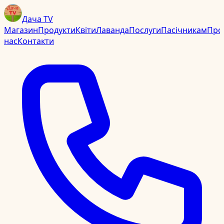
Дача TV
Магазин
Продукти
Квіти
Лаванда
Послуги
Пасічникам
Про
нас
Контакти