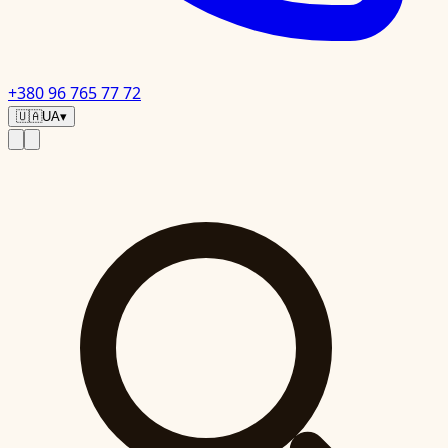
+380 96 765 77 72
🇺🇦
UA
▾