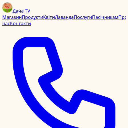
Дача TV
Магазин
Продукти
Квіти
Лаванда
Послуги
Пасічникам
Про
нас
Контакти