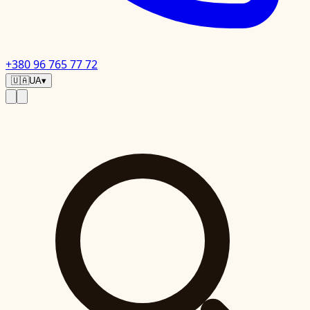
+380 96 765 77 72
🇺🇦
UA
▾