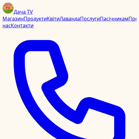
Дача TV
Магазин
Продукти
Квіти
Лаванда
Послуги
Пасічникам
Про
нас
Контакти