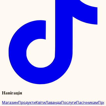
Навігація
Магазин
Продукти
Квіти
Лаванда
Послуги
Пасічникам
Про