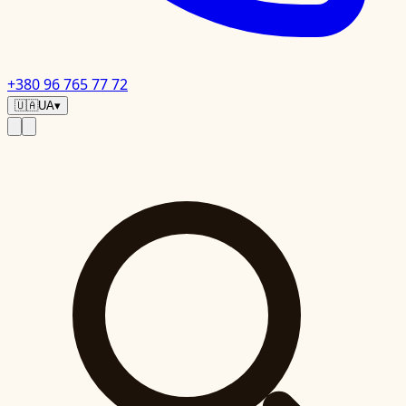
+380 96 765 77 72
🇺🇦
UA
▾