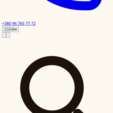
+380 96 765 77 72
🇺🇦
UA
▾