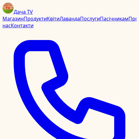
Дача TV
Магазин
Продукти
Квіти
Лаванда
Послуги
Пасічникам
Про
нас
Контакти