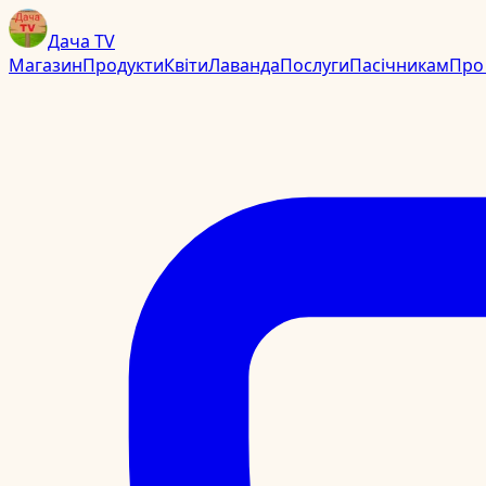
Дача TV
Магазин
Продукти
Квіти
Лаванда
Послуги
Пасічникам
Про