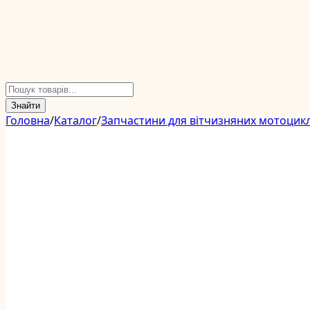
Знайти
Головна
/
Каталог
/
Запчастини для вітчизняних мотоцикл