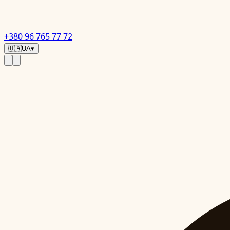
+380 96 765 77 72
🇺🇦
UA
▾