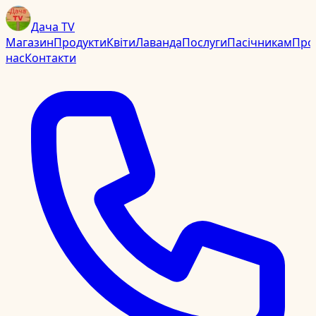
Дача TV
Магазин
Продукти
Квіти
Лаванда
Послуги
Пасічникам
Про
нас
Контакти