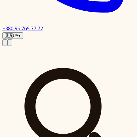
+380 96 765 77 72
🇺🇦
UA
▾