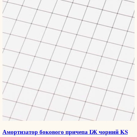
Амортизатор бокового причепа ІЖ чорний KS