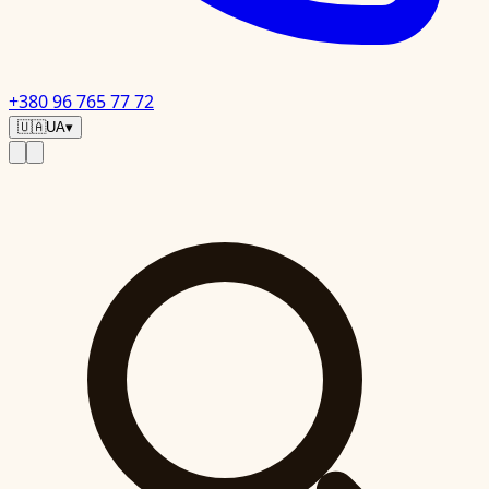
+380 96 765 77 72
🇺🇦
UA
▾