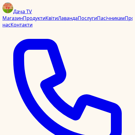
Дача TV
Магазин
Продукти
Квіти
Лаванда
Послуги
Пасічникам
Про
нас
Контакти