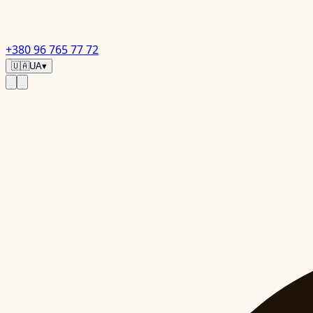
+380 96 765 77 72
🇺🇦
UA
▾