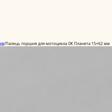
ів
/
Палець поршня для мотоцикла ІЖ Планета 15×62 мм