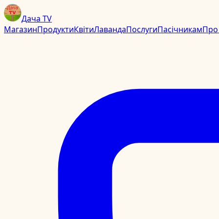
Дача TV
Магазин
Продукти
Квіти
Лаванда
Послуги
Пасічникам
Про