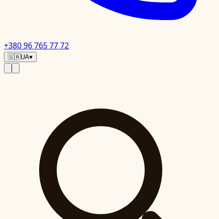
+380 96 765 77 72
🇺🇦
UA
▾