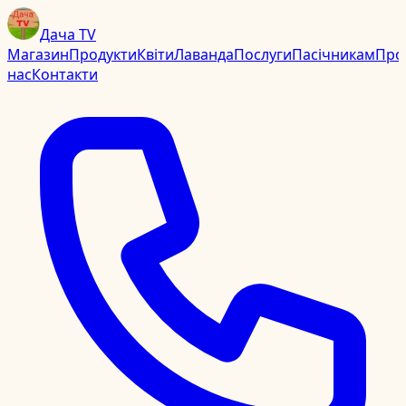
Дача TV
Магазин
Продукти
Квіти
Лаванда
Послуги
Пасічникам
Про
нас
Контакти