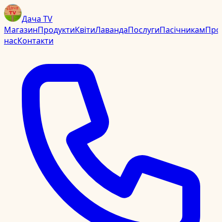
Дача TV
Магазин
Продукти
Квіти
Лаванда
Послуги
Пасічникам
Про
нас
Контакти