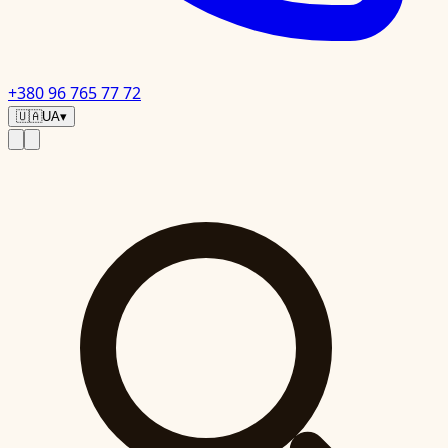
+380 96 765 77 72
🇺🇦
UA
▾