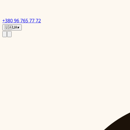
+380 96 765 77 72
🇺🇦
UA
▾