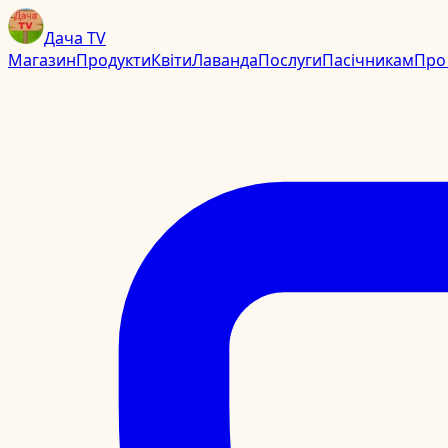
Дача TV
Магазин
Продукти
Квіти
Лаванда
Послуги
Пасічникам
Про