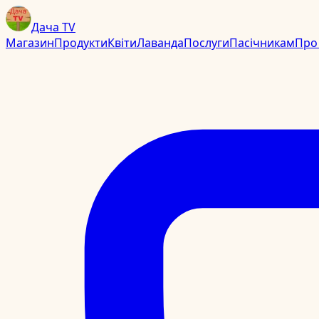
Дача TV
Магазин
Продукти
Квіти
Лаванда
Послуги
Пасічникам
Про