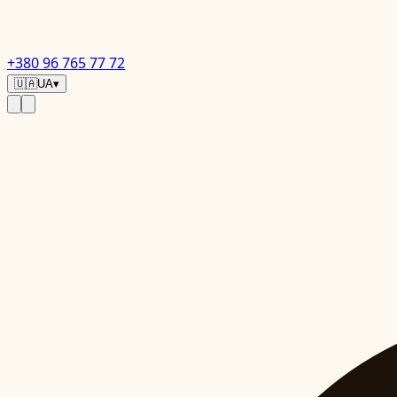
+380 96 765 77 72
🇺🇦
UA
▾