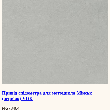
Привід спідометра для мотоцикла Мінськ
(черв'як) VDK
N-273464