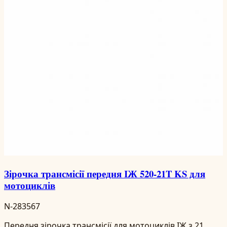
Зірочка трансмісії передня ІЖ 520-21T KS для
мотоциклів
N-283567
Передня зірочка трансмісії для мотоциклів ІЖ з 21