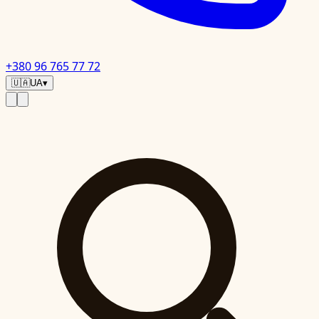
+380 96 765 77 72
🇺🇦
UA
▾