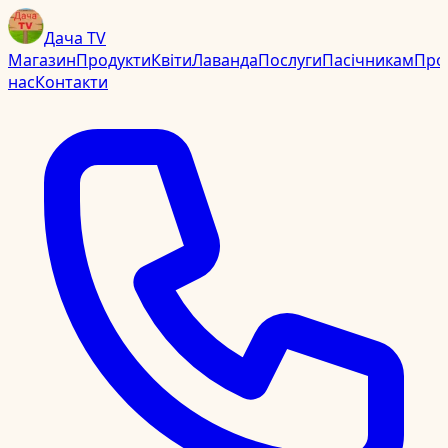
Дача TV
Магазин
Продукти
Квіти
Лаванда
Послуги
Пасічникам
Про
нас
Контакти