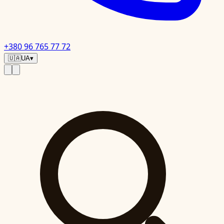
+380 96 765 77 72
🇺🇦
UA
▾