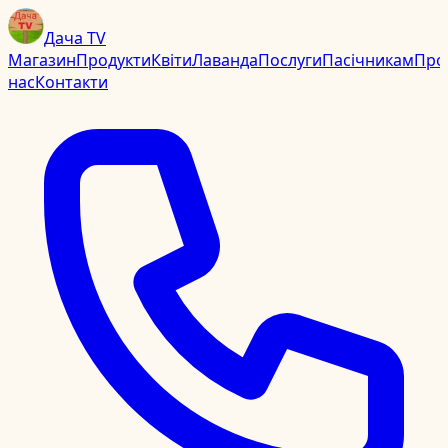
Дача TV
Магазин
Продукти
Квіти
Лаванда
Послуги
Пасічникам
Про
нас
Контакти