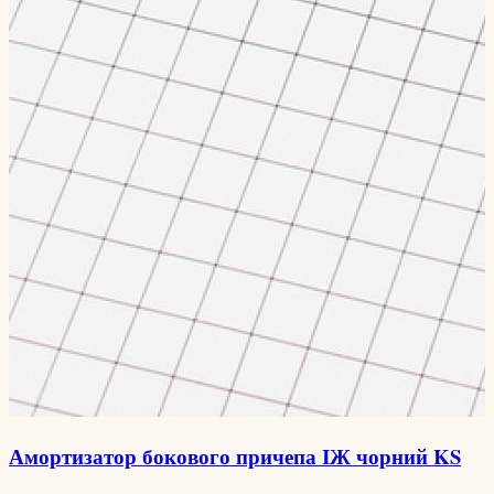
Амортизатор бокового причепа ІЖ чорний KS