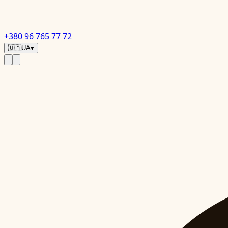
+380 96 765 77 72
🇺🇦
UA
▾