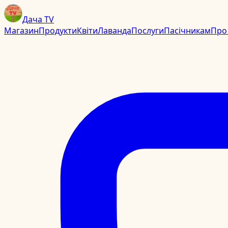
Дача TV
Магазин
Продукти
Квіти
Лаванда
Послуги
Пасічникам
Про