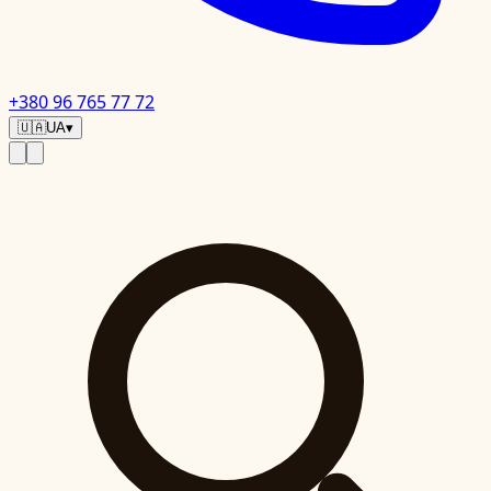
+380 96 765 77 72
🇺🇦
UA
▾