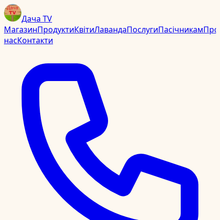
Дача TV
Магазин
Продукти
Квіти
Лаванда
Послуги
Пасічникам
Про
нас
Контакти