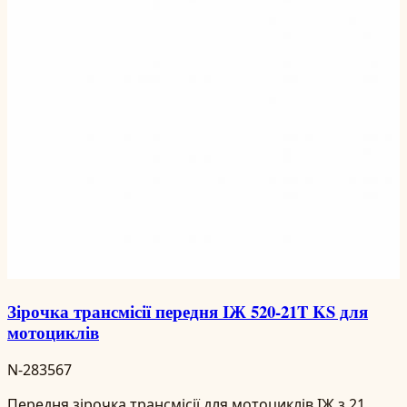
Зірочка трансмісії передня ІЖ 520-21T KS для
мотоциклів
N-283567
Передня зірочка трансмісії для мотоциклів ІЖ з 21