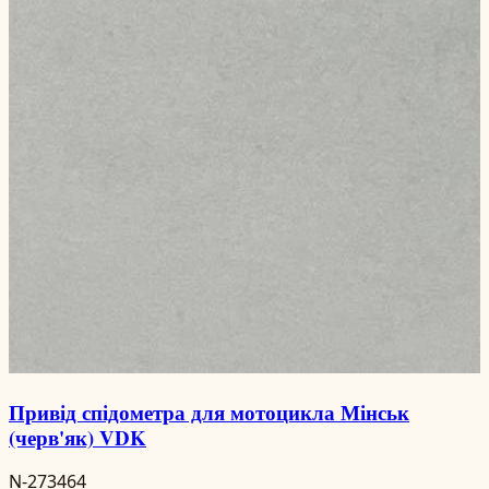
Привід спідометра для мотоцикла Мінськ
(черв'як) VDK
N-273464