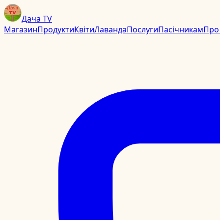
Дача TV
Магазин
Продукти
Квіти
Лаванда
Послуги
Пасічникам
Про