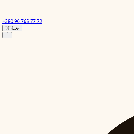
+380 96 765 77 72
🇺🇦
UA
▾