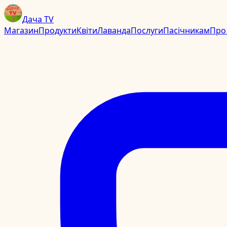
Дача TV
Магазин
Продукти
Квіти
Лаванда
Послуги
Пасічникам
Про