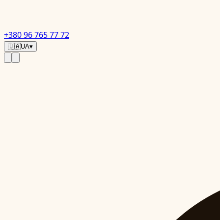
+380 96 765 77 72
🇺🇦
UA
▾