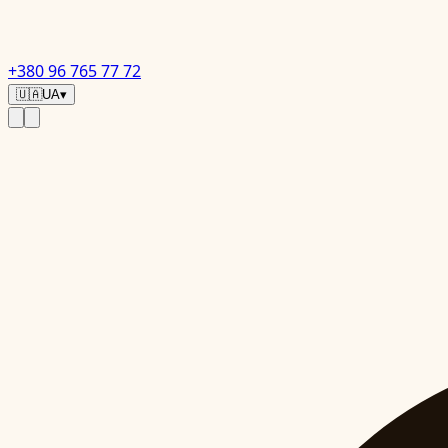
+380 96 765 77 72
🇺🇦
UA
▾