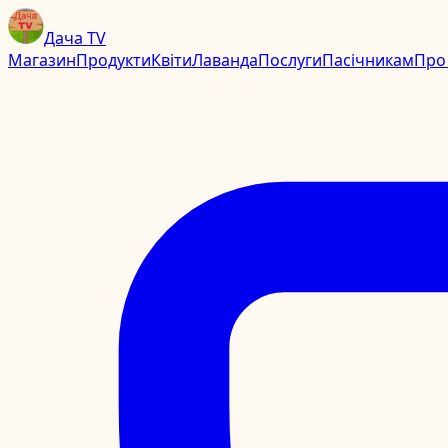
Дача TV
Магазин
Продукти
Квіти
Лаванда
Послуги
Пасічникам
Про