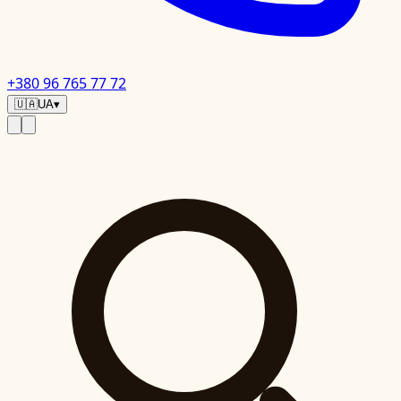
+380 96 765 77 72
🇺🇦
UA
▾