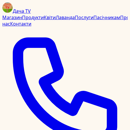
Дача TV
Магазин
Продукти
Квіти
Лаванда
Послуги
Пасічникам
Про
нас
Контакти