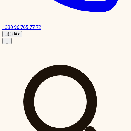
+380 96 765 77 72
🇺🇦
UA
▾