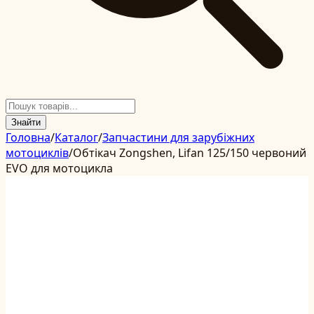
Знайти
Головна
/
Каталог
/
Запчастини для зарубіжних
мотоциклів
/
Обтікач Zongshen, Lifan 125/150 червоний
EVO для мотоцикла