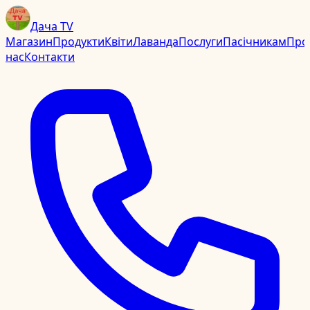
Дача TV
Магазин
Продукти
Квіти
Лаванда
Послуги
Пасічникам
Про
нас
Контакти