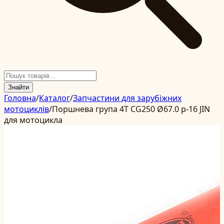
Знайти
Головна
/
Каталог
/
Запчастини для зарубіжних
мотоциклів
/
Поршнева група 4T CG250 Ø67.0 p-16 JIN
для мотоцикла