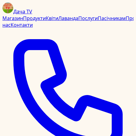
Дача TV
Магазин
Продукти
Квіти
Лаванда
Послуги
Пасічникам
Про
нас
Контакти