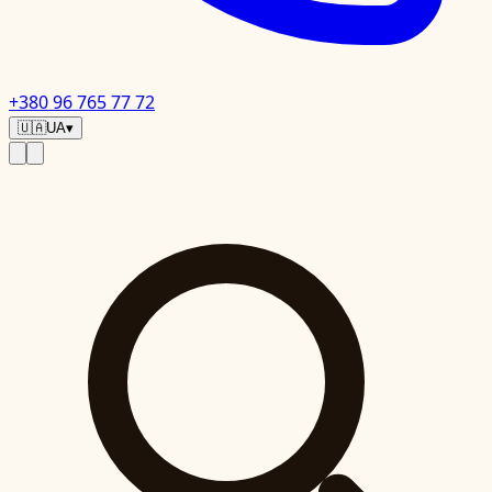
+380 96 765 77 72
🇺🇦
UA
▾