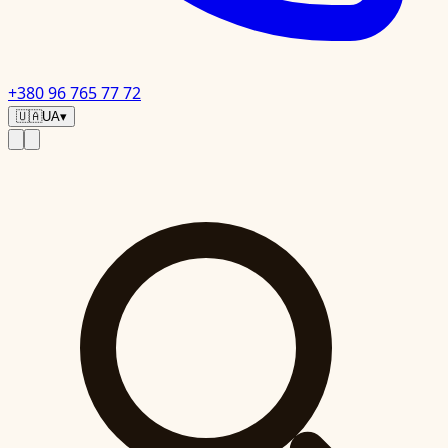
+380 96 765 77 72
🇺🇦
UA
▾