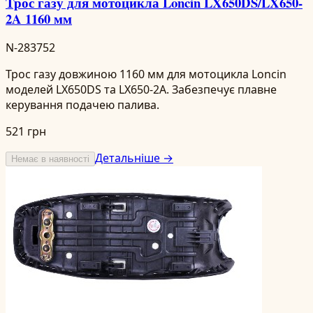
Трос газу для мотоцикла Loncin LX650DS/LX650-
2A 1160 мм
N-283752
Трос газу довжиною 1160 мм для мотоцикла Loncin
моделей LX650DS та LX650-2A. Забезпечує плавне
керування подачею палива.
521 грн
Детальніше →
Немає в наявності