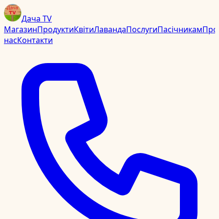
Дача TV
Магазин
Продукти
Квіти
Лаванда
Послуги
Пасічникам
Про
нас
Контакти