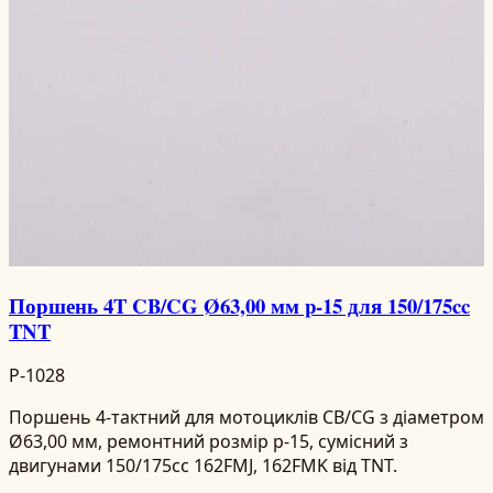
Поршень 4T CB/CG Ø63,00 мм p-15 для 150/175cc
TNT
P-1028
Поршень 4-тактний для мотоциклів CB/CG з діаметром
Ø63,00 мм, ремонтний розмір p-15, сумісний з
двигунами 150/175cc 162FMJ, 162FMK від TNT.