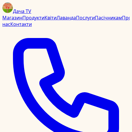
Дача TV
Магазин
Продукти
Квіти
Лаванда
Послуги
Пасічникам
Про
нас
Контакти