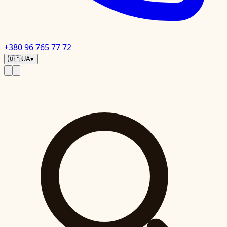
+380 96 765 77 72
🇺🇦
UA
▾