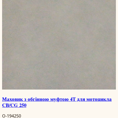
Маховик з обгінною муфтою 4T для мотоцикла
CB/CG 250
O-194250