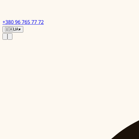
+380 96 765 77 72
🇺🇦
UA
▾