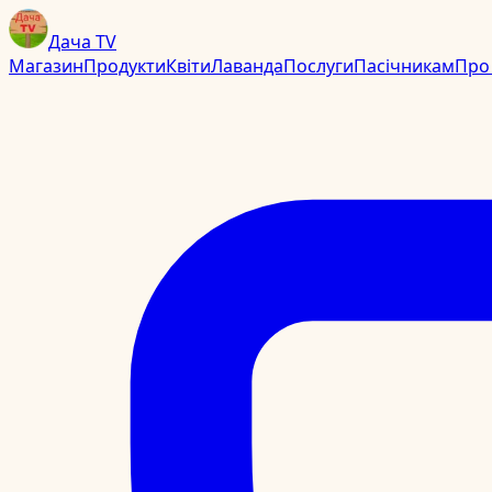
Дача TV
Магазин
Продукти
Квіти
Лаванда
Послуги
Пасічникам
Про