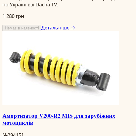
по Україні від Dacha TV.
1 280 грн
Детальніше →
Немає в наявності
Амортизатор V200-R2 MIS для зарубіжних
мотоциклів
N-294151