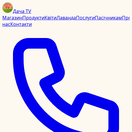
Дача TV
Магазин
Продукти
Квіти
Лаванда
Послуги
Пасічникам
Про
нас
Контакти