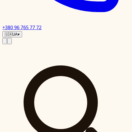
+380 96 765 77 72
🇺🇦
UA
▾