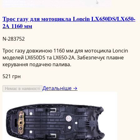
Трос газу для мотоцикла Loncin LX650DS/LX650-
2A 1160 мм
N-283752
Трос газу довжиною 1160 мм для мотоцикла Loncin
моделей LX650DS та LX650-2A. Забезпечує плавне
керування подачею палива.
521 грн
Детальніше →
Немає в наявності