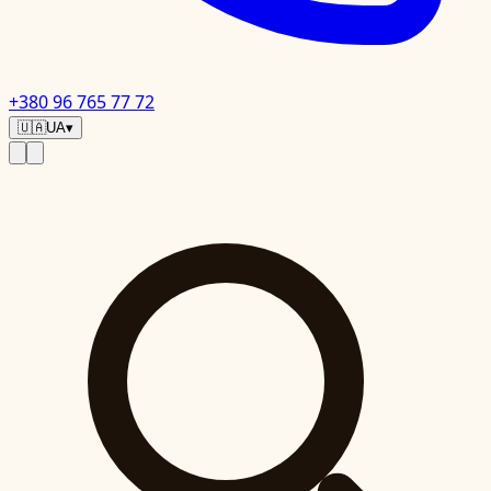
+380 96 765 77 72
🇺🇦
UA
▾