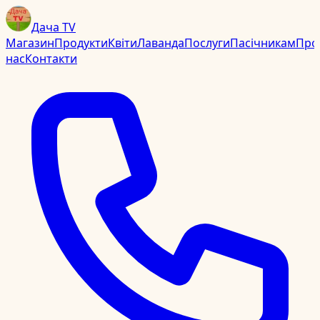
Дача TV
Магазин
Продукти
Квіти
Лаванда
Послуги
Пасічникам
Про
нас
Контакти