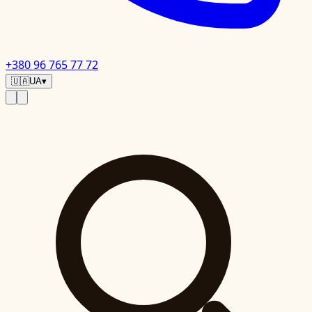
+380 96 765 77 72
🇺🇦
UA
▾