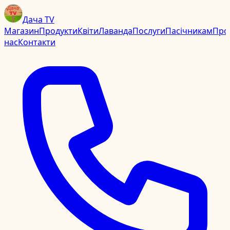
Дача TV
Магазин
Продукти
Квіти
Лаванда
Послуги
Пасічникам
Про
нас
Контакти