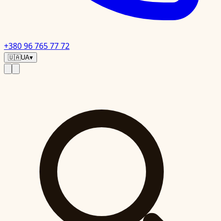
+380 96 765 77 72
🇺🇦
UA
▾