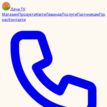
Дача TV
Магазин
Продукти
Квіти
Лаванда
Послуги
Пасічникам
Про
нас
Контакти