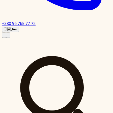
+380 96 765 77 72
🇺🇦
UA
▾