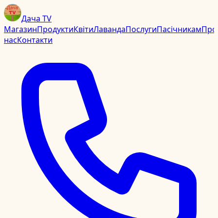
Дача TV
Магазин
Продукти
Квіти
Лаванда
Послуги
Пасічникам
Про
нас
Контакти