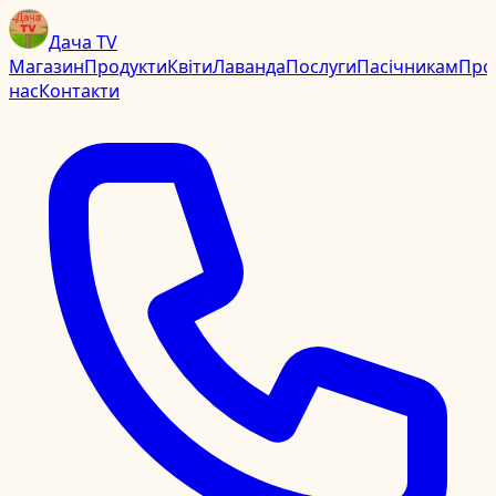
Дача TV
Магазин
Продукти
Квіти
Лаванда
Послуги
Пасічникам
Про
нас
Контакти