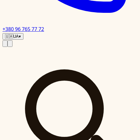
+380 96 765 77 72
🇺🇦
UA
▾