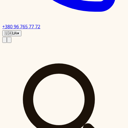
+380 96 765 77 72
🇺🇦
UA
▾