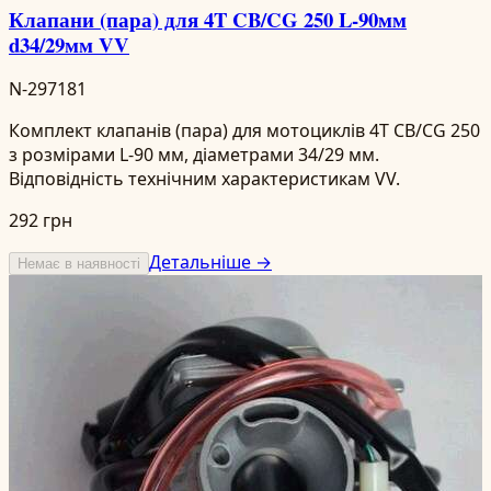
Клапани (пара) для 4T CB/CG 250 L-90мм
d34/29мм VV
N-297181
Комплект клапанів (пара) для мотоциклів 4T CB/CG 250
з розмірами L-90 мм, діаметрами 34/29 мм.
Відповідність технічним характеристикам VV.
292 грн
Детальніше →
Немає в наявності