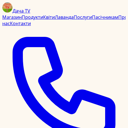
Дача TV
Магазин
Продукти
Квіти
Лаванда
Послуги
Пасічникам
Про
нас
Контакти