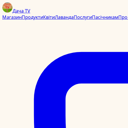
Дача TV
Магазин
Продукти
Квіти
Лаванда
Послуги
Пасічникам
Про