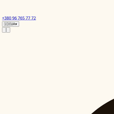
+380 96 765 77 72
🇺🇦
UA
▾