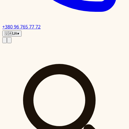
+380 96 765 77 72
🇺🇦
UA
▾