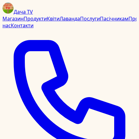
Дача TV
Магазин
Продукти
Квіти
Лаванда
Послуги
Пасічникам
Про
нас
Контакти