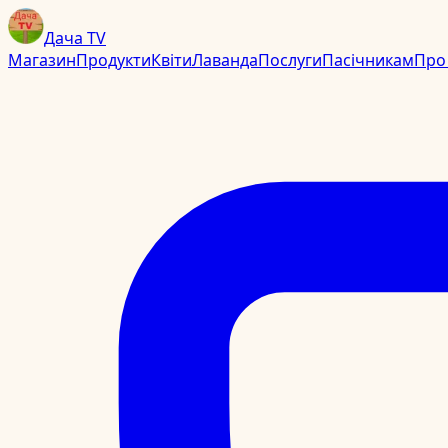
Дача TV
Магазин
Продукти
Квіти
Лаванда
Послуги
Пасічникам
Про