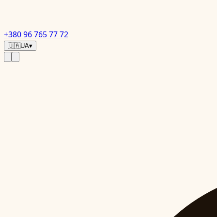
+380 96 765 77 72
🇺🇦
UA
▾