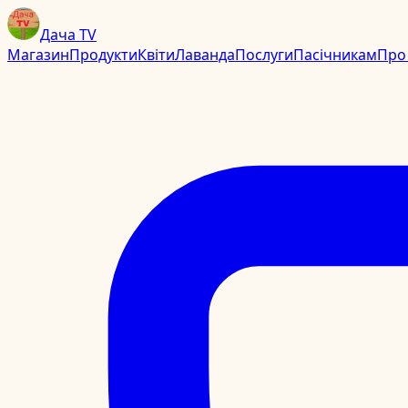
Дача TV
Магазин
Продукти
Квіти
Лаванда
Послуги
Пасічникам
Про