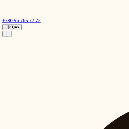
+380 96 765 77 72
🇺🇦
UA
▾