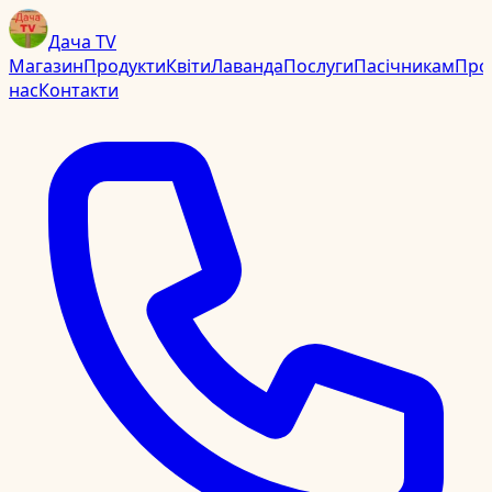
Дача TV
Магазин
Продукти
Квіти
Лаванда
Послуги
Пасічникам
Про
нас
Контакти