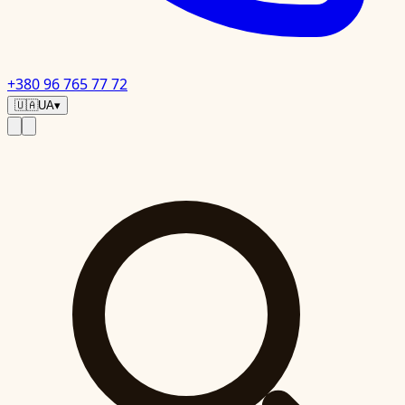
+380 96 765 77 72
🇺🇦
UA
▾