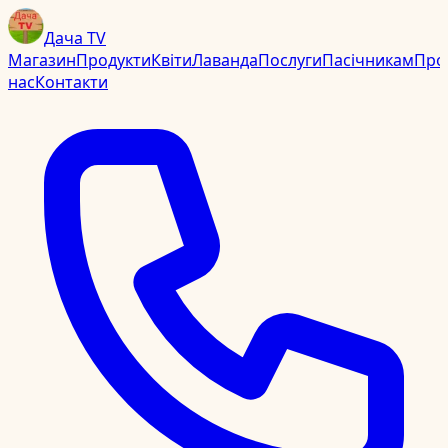
Дача TV
Магазин
Продукти
Квіти
Лаванда
Послуги
Пасічникам
Про
нас
Контакти