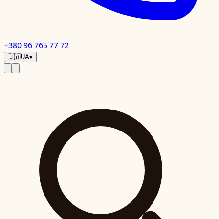
+380 96 765 77 72
🇺🇦
UA
▾