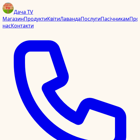
Дача TV
Магазин
Продукти
Квіти
Лаванда
Послуги
Пасічникам
Про
нас
Контакти