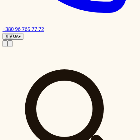
+380 96 765 77 72
🇺🇦
UA
▾