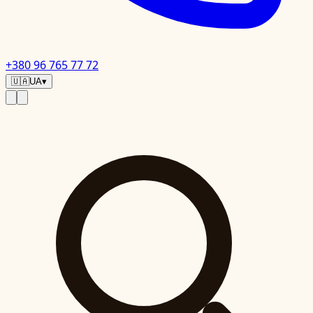
+380 96 765 77 72
🇺🇦
UA
▾