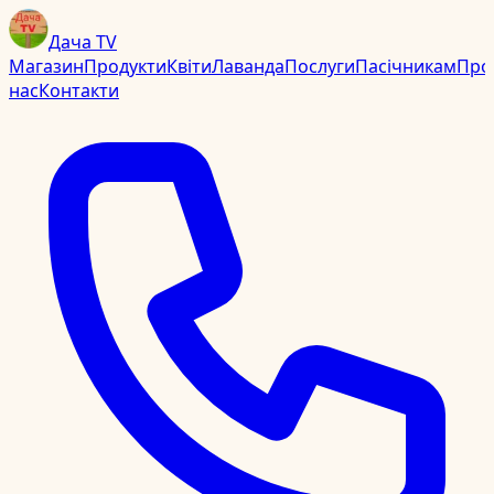
Дача TV
Магазин
Продукти
Квіти
Лаванда
Послуги
Пасічникам
Про
нас
Контакти