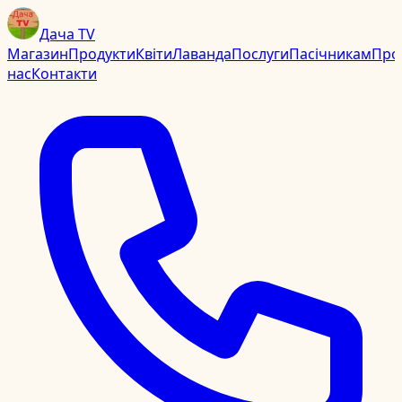
Дача TV
Магазин
Продукти
Квіти
Лаванда
Послуги
Пасічникам
Про
нас
Контакти