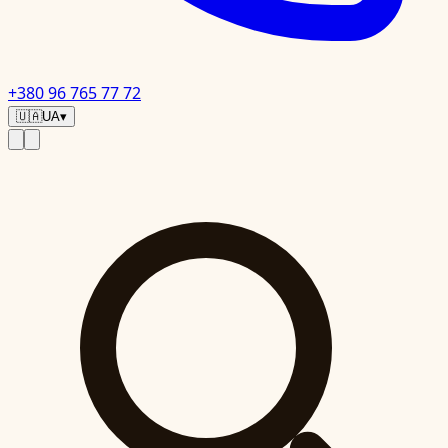
+380 96 765 77 72
🇺🇦
UA
▾