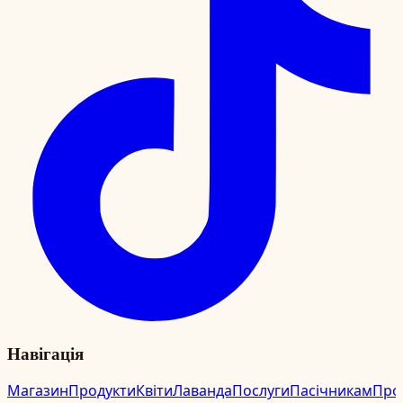
Навігація
Магазин
Продукти
Квіти
Лаванда
Послуги
Пасічникам
Про