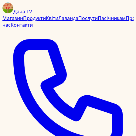
Дача TV
Магазин
Продукти
Квіти
Лаванда
Послуги
Пасічникам
Про
нас
Контакти