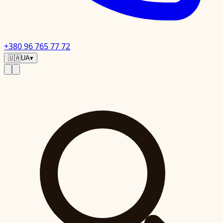
+380 96 765 77 72
🇺🇦
UA
▾