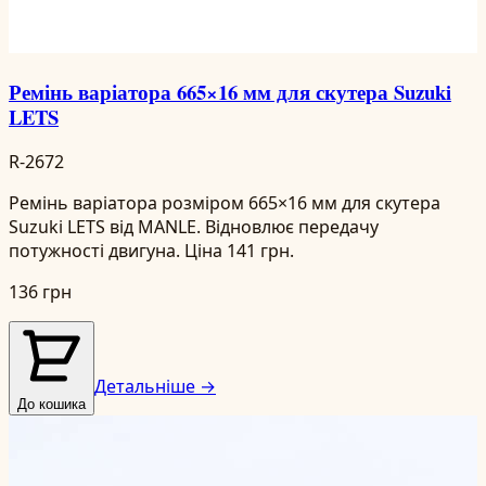
Ремінь варіатора 665×16 мм для скутера Suzuki
LETS
R-2672
Ремінь варіатора розміром 665×16 мм для скутера
Suzuki LETS від MANLE. Відновлює передачу
потужності двигуна. Ціна 141 грн.
136 грн
Детальніше →
До кошика