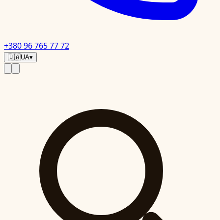
+380 96 765 77 72
🇺🇦
UA
▾