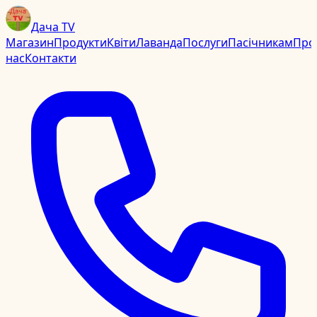
Дача TV
Магазин
Продукти
Квіти
Лаванда
Послуги
Пасічникам
Про
нас
Контакти