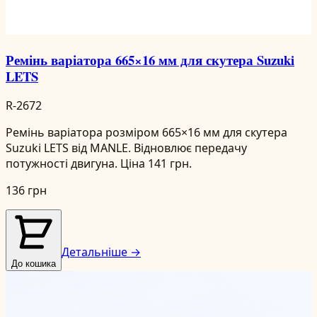
Ремінь варіатора 665×16 мм для скутера Suzuki
LETS
R-2672
Ремінь варіатора розміром 665×16 мм для скутера
Suzuki LETS від MANLE. Відновлює передачу
потужності двигуна. Ціна 141 грн.
136 грн
Детальніше →
До кошика