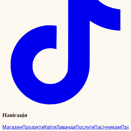
Навігація
Магазин
Продукти
Квіти
Лаванда
Послуги
Пасічникам
Про