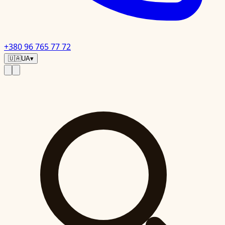
+380 96 765 77 72
🇺🇦
UA
▾