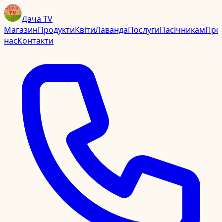
Дача TV
Магазин
Продукти
Квіти
Лаванда
Послуги
Пасічникам
Про
нас
Контакти