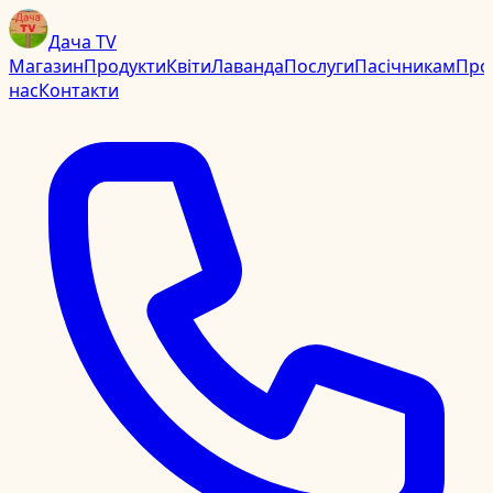
Дача TV
Магазин
Продукти
Квіти
Лаванда
Послуги
Пасічникам
Про
нас
Контакти