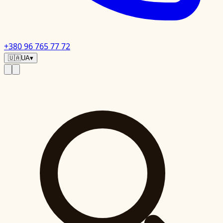
+380 96 765 77 72
🇺🇦
UA
▾